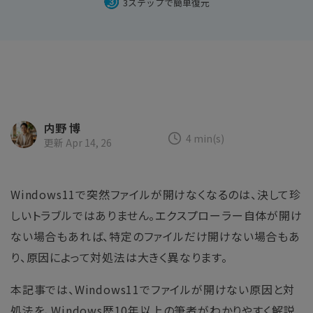
search
3ステップで簡単復元
Recoveritをよりよく活用
すべての機能を確認
詳しくは
スマホで始めよう
Recoverit 無料版
消えたデータ/ 誤削除したデータも完全無料で復元
スマホで始めよう
内野 博
4 min(s)
更新 Apr 14, 26
関連製品（データ修復/ バックアップ）
Windows11で突然ファイルが開けなくなるのは、決して珍
Repairit - データ修復
しいトラブルではありません。エクスプローラー自体が開け
UBackit - データバックアップ
ない場合もあれば、特定のファイルだけ開けない場合もあ
り、原因によって対処法は大きく異なります。
本記事では、Windows11でファイルが開けない原因と対
処法を、Windows歴10年以上の筆者がわかりやすく解説