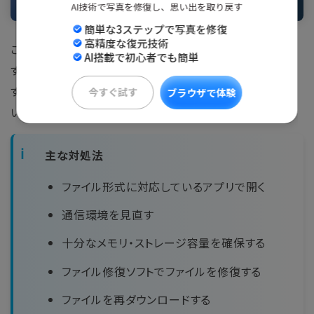
AI技術で写真を修復し、思い出を取り戻す
簡単な3ステップで写真を修復
高精度な復元技術
ここからは、Windows11で開けないファイルを開く・修復
AI搭載で初心者でも簡単
する具体的な方法をご紹介します。いずれも比較的試しや
すい方法なので、原因に応じて順番に確認してみてくださ
今すぐ試す
ブラウザで体験
い。
主な対処法
ファイル形式に対応しているアプリで開く
通信環境を見直す
十分なメモリ・ストレージ容量を確保する
ファイル修復ソフトでファイルを修復する
ファイルを再ダウンロードする