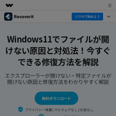
Recoverit
製品
スマホで始めよう
AIGCサービス
製品
法人・教育・パートナー
ユーティリティ
Windows11でファイルが開
概要
機能一覧
企業情報
けない原因と対処法！今すぐ
ソリューション
Recoverit for Windows
AI
ドライブから復元
Windowsデータ復元ならRecoverit！確実な復元技術と安
プラン＆価格
データ復元事例
できる修復方法を解説
心のサポート
削除されたメディアを復元
データ復元
サポート
Recoveritとは
スマホで始めよう
エクスプローラーが開けない・特定ファイルが
独自の復元ソリューション
新着
外付けデバイス復元
開けない原因と修復方法をわかりやすく解説
データ復元の専門家
操作ガイド
ドキュメントを復元
パソコン復元
カスタマーストーリー
Recoverit for Mac
AI
ログイン
無料ダウンロード
データ損失のシナリオ
その他の復元
Macの大切なデータを制限なく完全復元
人気内容
プライバシー保護 | マルウェアなし | 広告なし
スマホで始めよう