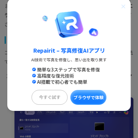
まずはPCを再起動してみましょう。それでも
0x8000ffffエ
ラー
が解消されない場合は、以下の手順を順にお試しくだ
さい。
対処法1：ディスクチェックコマンドを実行する
Repairit – 写真修復AIアプリ
コマンドプロンプトを使用して、ディスクチェックを行う方法
AI技術で写真を修復し、思い出を取り戻す
です。
簡単な3ステップで写真を修復
タスクバーの検索ボックスに「コマンド」と入力し、
コマ
高精度な復元技術
AI搭載で初心者でも簡単
ンドプロンプトを管理者として実行
今すぐ試す
ブラウザで体験