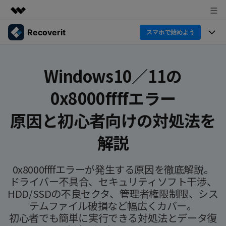
Recoverit
製品
スマホで始めよう
AIGCサービス
製品
法人・教育・パートナー
ユーティリティ
Windows10／11の
概要
機能一覧
企業情報
0x8000ffffエラー
ソリューション
Recoverit for Windows
AI
ドライブから復元
Windowsデータ復元ならRecoverit！確実な復元技術と安
プラン＆価格
データ復元事例
原因と初心者向けの対処法を
心のサポート
削除されたメディアを復元
データ復元
サポート
Recoveritとは
解説
スマホで始めよう
独自の復元ソリューション
新着
外付けデバイス復元
データ復元の専門家
操作ガイド
0x8000ffffエラーが発生する原因を徹底解説。
ドキュメントを復元
パソコン復元
ドライバー不具合、セキュリティソフト干渉、
カスタマーストーリー
Recoverit for Mac
AI
HDD/SSDの不良セクタ、管理者権限制限、シス
ログイン
データ損失のシナリオ
その他の復元
Macの大切なデータを制限なく完全復元
テムファイル破損など幅広くカバー。
人気内容
初心者でも簡単に実行できる対処法とデータ復
スマホで始めよう