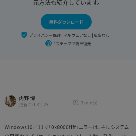
search
元方法も紹介しています。
Recoveritをよりよく活用
すべての機能を確認
詳しくは
スマホで始めよう
無料ダウンロード
Recoverit 無料版
プライバシー保護 | マルウェアなし | 広告なし
消えたデータ/ 誤削除したデータも完全無料で復元
3ステップで簡単復元
スマホで始めよう
関連製品（データ修復/ バックアップ）
Repairit - データ修復
内野 博
UBackit - データバックアップ
3 min(s)
更新 Oct 31, 25
Windows10／11で「0x8000ffff」エラーは、主にシステム