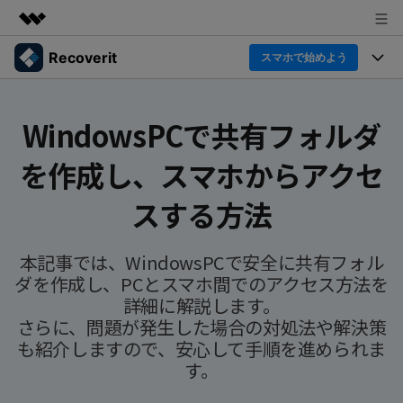
Recoverit
製品
スマホで始めよう
AIGCサービス
製品
法人・教育・パートナー
ユーティリティ
WindowsPCで共有フォルダ
概要
機能一覧
企業情報
を作成し、スマホからアクセ
ソリューション
Recoverit for Windows
AI
ドライブから復元
Windowsデータ復元ならRecoverit！確実な復元技術と安
プラン＆価格
データ復元事例
スする方法
心のサポート
削除されたメディアを復元
データ復元
サポート
Recoveritとは
スマホで始めよう
本記事では、WindowsPCで安全に共有フォル
独自の復元ソリューション
新着
外付けデバイス復元
ダを作成し、PCとスマホ間でのアクセス方法を
データ復元の専門家
操作ガイド
詳細に解説します。
ドキュメントを復元
パソコン復元
さらに、問題が発生した場合の対処法や解決策
カスタマーストーリー
Recoverit for Mac
AI
ログイン
も紹介しますので、安心して手順を進められま
データ損失のシナリオ
その他の復元
Macの大切なデータを制限なく完全復元
人気内容
す。
スマホで始めよう