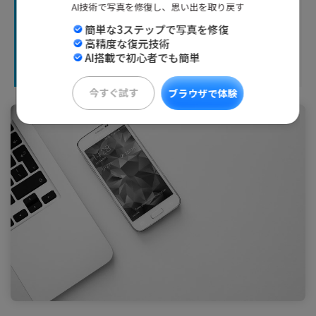
Part2：WindowsPCの共
AI技術で写真を修復し、思い出を取り戻す
有フォルダへスマホからア
簡単な3ステップで写真を修復
高精度な復元技術
クセスする方法
AI搭載で初心者でも簡単
今すぐ試す
ブラウザで体験