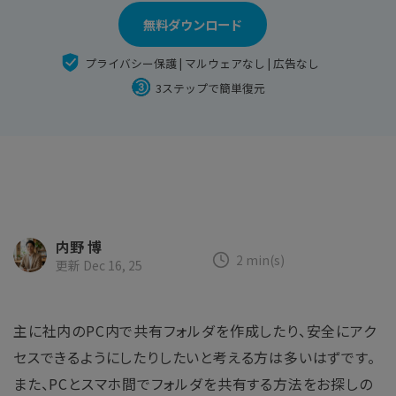
search
Recoveritをよりよく活用
すべての機能を確認
詳しくは
無料ダウンロード
スマホで始めよう
プライバシー保護 | マルウェアなし | 広告なし
Recoverit 無料版
3ステップで簡単復元
消えたデータ/ 誤削除したデータも完全無料で復元
スマホで始めよう
関連製品（データ修復/ バックアップ）
内野 博
2 min(s)
Repairit - データ修復
更新 Dec 16, 25
UBackit - データバックアップ
主に社内のPC内で共有フォルダを作成したり、安全にアク
セスできるようにしたりしたいと考える方は多いはずです。
また、PCとスマホ間でフォルダを共有する方法をお探しの