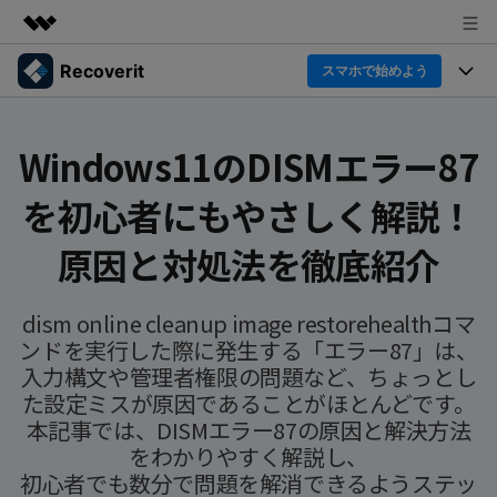
Recoverit
製品
スマホで始めよう
AIGCサービス
製品
法人・教育・パートナー
ユーティリティ
Windows11のDISMエラー87
概要
機能一覧
企業情報
を初心者にもやさしく解説！
ソリューション
Recoverit for Windows
AI
ドライブから復元
Windowsデータ復元ならRecoverit！確実な復元技術と安
プラン＆価格
データ復元事例
原因と対処法を徹底紹介
心のサポート
削除されたメディアを復元
データ復元
サポート
Recoveritとは
スマホで始めよう
dism online cleanup image restorehealthコマ
独自の復元ソリューション
新着
外付けデバイス復元
ンドを実行した際に発生する「エラー87」は、
データ復元の専門家
操作ガイド
入力構文や管理者権限の問題など、ちょっとし
ドキュメントを復元
パソコン復元
た設定ミスが原因であることがほとんどです。
カスタマーストーリー
Recoverit for Mac
AI
ログイン
本記事では、DISMエラー87の原因と解決方法
データ損失のシナリオ
その他の復元
Macの大切なデータを制限なく完全復元
人気内容
をわかりやすく解説し、
初心者でも数分で問題を解消できるようステッ
スマホで始めよう