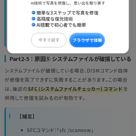
設定 → 「更新とセキュリティ」→
AI技術で写真を修復し、思い出を取り戻す
「WindowsUpdate」を開く
簡単な3ステップで写真を修復
高精度な復元技術
「更新プログラムのチェック」をクリックして最
AI搭載で初心者でも簡単
新状態に更新
今すぐ試す
ブラウザで体験
Part2-5：原因⑤ システムファイルが破損している
システムファイルが破損している場合、DISMコマンド自体
が修復を完了できずに失敗することがあります。この場合
は、後述の
SFC（システムファイルチェッカー）コマンド
を
併用して修復を試みるのが有効です。
【補足】
SFCコマンド：「sfc /scannow」