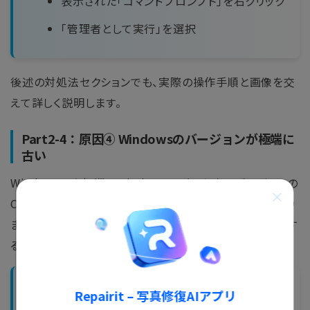
表示された「コマンドプロンプト」を右クリック
「管理者として実行」を選択
後述の対処法セクションでも、実際の操作手順と画像を交
えて詳しく説明します。
Part2-4：原因④ Windowsのバージョンが極端に
古い
Windows 7や初期のWindows 10など、古いバージョンの
OSでは一部のDISMコマンドに対応していないことがあり
ます。
最新のWindows Update
を適用することで解決す
るケースも多いです。
【対策】
Repairit – 写真修復AIアプリ