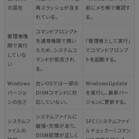
の混在
角スラッシュが含ま
前にメモ帳で確認す
れている。
る。
コマンドプロンプト
管理者権
を通常権限で開い
「管理者として実行」
限で実行
たため、システムコ
でコマンドプロンプ
していな
マンドが拒否され
トを起動する。
い
る。
Windows
古いOSでは一部の
WindowsUpdate
バージョ
DISMコマンドに対
を実行し、最新バー
ンの古さ
応していない。
ジョンに更新する。
システムファイルに
システムフ
SFC（システムファイ
破損・欠損があり、
ァイルの
ルチェッカー）コマン
DISM処理が正しく