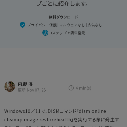
search
Recoveritをよりよく活用
プごとに紹介します。
すべての機能を確認
詳しくは
無料ダウンロード
スマホで始めよう
プライバシー保護 | マルウェアなし | 広告なし
Recoverit 無料版
3ステップで簡単復元
消えたデータ/ 誤削除したデータも完全無料で復元
スマホで始めよう
関連製品（データ修復/ バックアップ）
内野 博
Repairit - データ修復
4 min(s)
更新 Nov 07, 25
UBackit - データバックアップ
Windows10／11で、DISMコマンド「dism online
cleanup image restorehealth」を実行する際に発生す