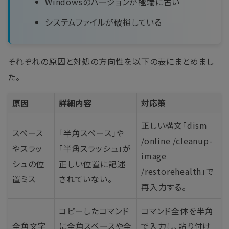
Windowsのバージョンが極端に古い
システムファイルが破損している
それぞれの原因と対処の方向性を以下の表にまとめまし
た。
原因
詳細内容
対応策
正しい構文「dism
スペース
「半角スペース」や
/online /cleanup-
やスラッ
「半角スラッシュ」が
image
シュの位
正しい位置に記述
/restorehealth」で
置ミス
されていない。
再入力する。
コピーしたコマンド
コマンド全体を半角
全角文字
に全角スペースや全
で入力し、貼り付け