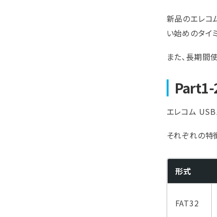
新品のエレコム
い始めのタイ
また、長期間
Par
エレコム US
それぞれの特
形式
FAT32