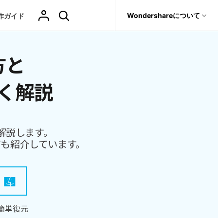
サポート
Wondershareについて
作ガイド
ィリティ
会社情報
方と
その他の復元
復元・バックアップ
データ復元・転送
法人様向けお問い合わせ窓口
削除されたメデ
Recoveritをよりよく活用
独自の復元ソリューション
関連製品（データ修復/ バックアップ）
ィアを復元
it
Dr.Fone
新着
元
Ranking
Wondershareについて
く解説
ータも完全無料で復元
元ソフト
操作ガイド
Repairit - データ修復
Hot
Recoverit
写真復元
動画復元
ドローンデータ
サポートセンター
GoProデータ復
Recoveritの操作手順（画像付き）
t
無料復元
UBackit - データバックアップ
真・ファイル修復ソフト
復元
元
人気
ファイル
ヘルプセンター
w
レビュー・評価
解説します。
フォン管理ソフト
復元
音声ファ
カメラデータ復
ゲームデータ復
データ復元ソフト
いつでも相談可能、安心のサポート体制
も紹介しています。
（メール・電話・チャット）
イル復元
元
元
Trans
データをバックアップ
のデータ転送ソフト
fe
）
全を守るアプリ
ドキュメントを
データ損失のシナリオ
復元
Windowsシス
削除ファイルの
簡単復元