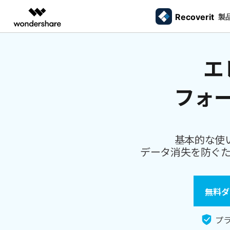
Recoverit
製品
製
AIGCサービス
概要
ソリューシ
エ
データ復元
外付けデバ
動画編集＆変換
作図＆製図
PDF ソリ
法人向け
ドライブから復元
データ復元の専門家
カスタマース
Recoverit for Windows
AI
Filmora
EdrawMax
PDFelemen
ゴミ箱復元
学生・教員向け
SDカード
フォ
Windowsデータ復元ならRecoverit！確実な復元技術と安心のサポート
動画編集ソフト
ベクタードローソフト
メモリーカード復元
信頼できるSDカード復元ソフト
カメラマンの
代理店募集
99%以上の復旧率を誇るSDカードデータ復元ソフ
失った写真や動画
UniConverter
EdrawMind
ファイル復元
USB復元
動画変換ソフト
マインドマップソフト
ハードディスク復元
ト
る方法
パートナープログ
DVD Memory
メール復元
ラム
HDD復元
基本的な使
Macで使える最良のデータ復元ソフト
シニアたちの
DVD作成ソフト
USBデータ復元
データ消失を防ぐ
3ステップで、Macシステムからあらゆるデータを
大切な写真や動画
DemoCreator
ビデオ復元/修復
カメラ復元
復元
思い出を取り戻す
画面録画ソフト
パーティション復元
Media.io
専門業者でも利用されているHDD復
すべてのスト
無料ダ
AI動画・画像・音楽ジェネレーター
ごみ箱復元
元ソフト
SelfyzAI
HDD/USB/SSD対応 復元事例からわかる真実
AI動画・画像編集アプリ
Linuxデータ復元
プラ