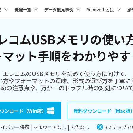
プラン＆価格
品
法人・教育・パートナー
機能一覧
データ復元事例
企業情報
Recoveritとは
操
ョン
ユーテ
会社概要
レコムUSBメモリの使い
創業者メッセージ
イス復元
パソコン復元
ューション
PDF編集
作図＆製図
動画編集＆変換
データ
トーリー
人気内容
Recoverit for Mac
Recoverit 無料版
AI
採用情報
t
PDFelement
EdrawMind
Filmora
Recover
復元
Windowsコンピュータ復
ーマット手順をわかりやす
Macの大切なデータを制限なく完全復元
消えたデータ/ 誤削除したデ
PDF編集ソフト
データ復
データ復元ストーリー
2025世界バックアップデー
お問い合わせ
EdrawMax
UniConverter
を取り戻し、特別な瞬間をよみがえらせ
データを脅威から守ろう
PDFelement Cloud
Repairi
Macデータ復元
電子署名とクラウドサービス
動画・写
エレコムのUSBメモリを初めて使う方に向けて、
Recoveritブランドブック
Ne
HiPDF
Dr.Fone
・復旧
パソコン起動しない復元
い方やフォーマットの意味、形式の選び方を丁寧に
データ復元ストーリー
PDF編集オンラインツール
スマート
業界をリードする、安全で信頼性の高い
ための注意点や、万が一のトラブル時の対処について
を失ったシニアたちが、
Mobile
パソコン復元
感動の物語
スマホ間
FamiSa
ーリーを読む >>
ウンロード（Win版）
無料ダウンロード（Mac版
子供の安
詳しくは
イバシー保護 | マルウェアなし | 広告なし
3ステップで