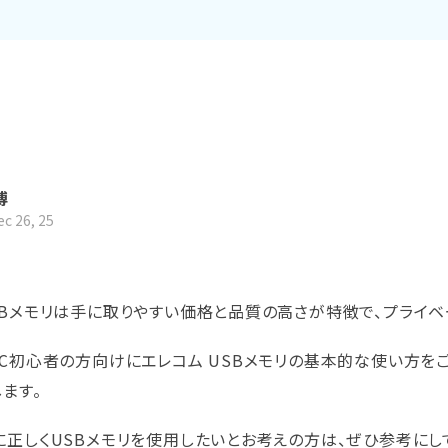
Wondershare製品一覧
博
c 26, 25
すべての機能を確認
SBメモリは手に取りやすい価格と品質の高さが特徴で、プライベ
PC初心者の方向けにエレコム USBメモリの基本的な使い方を
ます。
に正しくUSBメモリを使用したいとお考えの方は、ぜひ参考にし