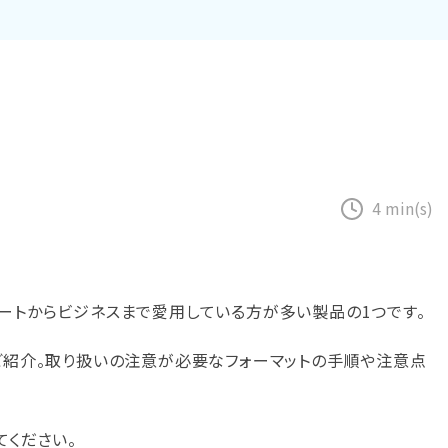
Excel
Word復元
テムの復元
復元
復元
PowerPoint
フォーマットデ
初期化後のデー
ZIPフ
復元
ータの復元
タ復元
ァイル
復元
PDF復元
ディスク損傷の
RAWディスク
復元
の復元
メール
復元
4 min(s)
ートからビジネスまで愛用している方が多い製品の1つです。
ご紹介。取り扱いの注意が必要なフォーマットの手順や注意点
てください。