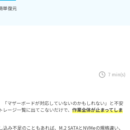
Excel
Word復元
テムの復元
復元
復元
簡単復元
PowerPoint
フォーマットデ
初期化後のデー
ZIPフ
復元
ータの復元
タ復元
ァイル
復元
PDF復元
ディスク損傷の
RAWディスク
復元
の復元
メール
復元
7 min(s)
のでは」「マザーボードが対応していないのかもしれない」と不安
トレージ一覧に出てこないだけで、
作業全体が止まってしま
込み不足のこともあれば、M.2 SATAとNVMeの規格違い、