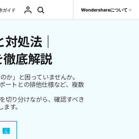
サポート
Wondershareについて
作ガイド
ィリティ
会社情報
因と対処法｜
その他の復元
復元・バックアップ
データ復元・転送
法人様向けお問い合わせ窓口
削除されたメデ
Recoveritをよりよく活用
独自の復元ソリューション
関連製品（データ修復/ バックアップ）
ィアを復元
it
Dr.Fone
新着
元
Ranking
Wondershareについて
を徹底解説
ータも完全無料で復元
元ソフト
操作ガイド
Repairit - データ修復
Hot
Recoverit
写真復元
動画復元
ドローンデータ
サポートセンター
GoProデータ復
Recoveritの操作手順（画像付き）
t
無料復元
UBackit - データバックアップ
真・ファイル修復ソフト
復元
元
人気
スなのか」と困っていませんか。
ファイル
ヘルプセンター
w
レビュー・評価
ATAポートとの排他仕様など、複数
フォン管理ソフト
復元
音声ファ
カメラデータ復
ゲームデータ復
データ復元ソフト
いつでも相談可能、安心のサポート体制
（メール・電話・チャット）
イル復元
元
元
Trans
データをバックアップ
場合を切り分けながら、確認すべき
のデータ転送ソフト
します。
fe
全を守るアプリ
ドキュメントを
データ損失のシナリオ
復元
）
Windowsシス
削除ファイルの