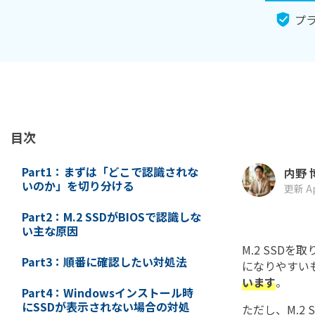
ToMoviee AI
オールインワンAI生成プラットフォーム
NASデータ復元
プラ
ゴミ箱から復元
目次
Part1：まずは「どこで認識されな
内野 
いのか」を切り分ける
更新 Ap
Part2：M.2 SSDがBIOSで認識しな
い主な原因
M.2 SSD
Part3：順番に確認したい対処法
になりやすい
います
。
Part4：Windowsインストール時
にSSDが表示されない場合の対処
ただし、M.2