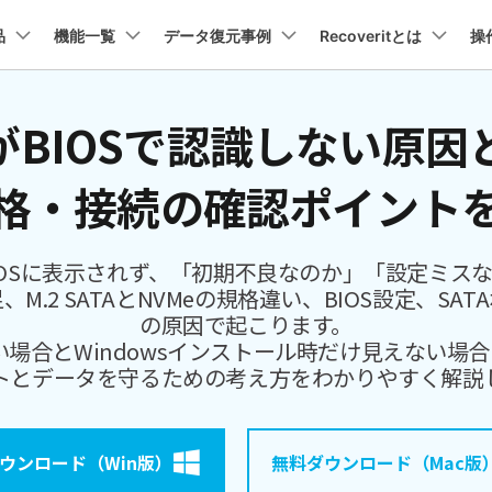
プラン＆価格
品
法人・教育・パートナー
機能一覧
データ復元事例
企業情報
Recoveritとは
操
ョン
ユーテ
会社概要
SDがBIOSで認識しない原
創業者メッセージ
イス復元
パソコン復元
ューション
PDF編集
作図＆製図
動画編集＆変換
データ
トーリー
人気内容
Recoverit for Mac
Recoverit 無料版
AI
採用情報
t
PDFelement
EdrawMind
Filmora
Recover
復元
Windowsコンピュータ復
格・接続の確認ポイント
Macの大切なデータを制限なく完全復元
消えたデータ/ 誤削除したデ
PDF編集ソフト
データ復
データ復元ストーリー
2025世界バックアップデー
お問い合わせ
EdrawMax
UniConverter
を取り戻し、特別な瞬間をよみがえらせ
データを脅威から守ろう
PDFelement Cloud
Repairi
Macデータ復元
電子署名とクラウドサービス
動画・写
にBIOSに表示されず、「初期不良なのか」「設定ミ
Recoveritブランドブック
Ne
HiPDF
Dr.Fone
・復旧
パソコン起動しない復元
.2 SATAとNVMeの規格違い、BIOS設定、S
データ復元ストーリー
PDF編集オンラインツール
スマート
業界をリードする、安全で信頼性の高い
の原因で起こります。
を失ったシニアたちが、
Mobile
パソコン復元
い場合とWindowsインストール時だけ見えない
感動の物語
スマホ間
トとデータを守るための考え方をわかりやすく解説
FamiSa
ーリーを読む >>
子供の安
ウンロード（Win版）
詳しくは
無料ダウンロード（Mac版