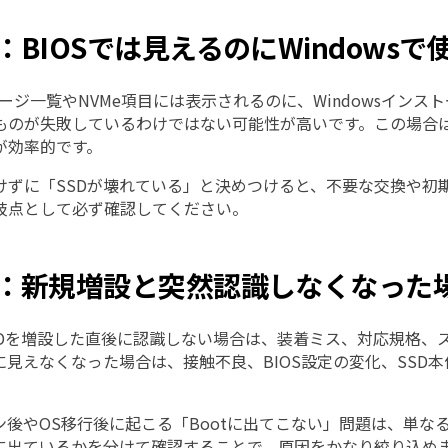
1-2：BIOSでは見えるのにWindows
レージ一覧やNVMe項目には表示されるのに、Windowsイ
ものが失敗しているわけではない可能性が高いです。この場合
が効率的です。
けずに「SSDが壊れている」と決めつけると、不要な交換や初期
岐点として必ず確認してください。
1-3：新規増設と突然認識しなくなっ
 SSDを増設した直後に認識しない場合は、装着ミス、対応規格
急に見えなくなった場合は、接触不良、BIOS設定の変化、SS
後やOS移行後に起こる「Bootに出てこない」問題は、単なる
tionに出ているかを分けて確認することで、原因をかなり絞り込め