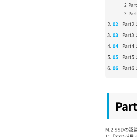
Pa
Pa
Part
Par
Par
Par
Part
Pa
M.2 SS
じ「SSDが見