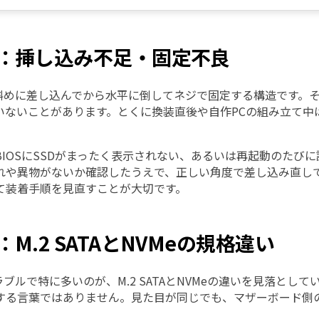
2-1：挿し込み不足・固定不良
Dは、斜めに差し込んでから水平に倒してネジで固定する構造です
いないことがあります。とくに換装直後や自作PCの組み立て中
BIOSにSSDがまったく表示されない、あるいは再起動のたび
れや異物がないか確認したうえで、正しい角度で差し込み直し
て装着手順を見直すことが大切です。
-2：M.2 SATAとNVMeの規格違い
のトラブルで特に多いのが、M.2 SATAとNVMeの違いを見落とし
する言葉ではありません。見た目が同じでも、マザーボード側