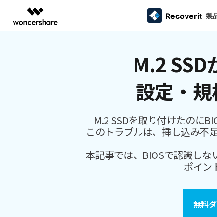
Recoverit
製品
製
AIGCサービス
概要
ソリューシ
M.2 S
データ復元
外付けデバ
動画編集＆変換
作図＆製図
PDF ソリ
法人向け
ドライブから復元
データ復元の専門家
カスタマース
Recoverit for Windows
AI
Filmora
EdrawMax
PDFelemen
ゴミ箱復元
学生・教員向け
SDカード
設定・規
Windowsデータ復元ならRecoverit！確実な復元技術と安心のサポート
動画編集ソフト
ベクタードローソフト
メモリーカード復元
信頼できるSDカード復元ソフト
カメラマンの
代理店募集
99%以上の復旧率を誇るSDカードデータ復元ソフ
失った写真や動画
UniConverter
EdrawMind
ファイル復元
USB復元
動画変換ソフト
マインドマップソフト
ハードディスク復元
ト
る方法
M.2 SSDを取り付けたの
パートナープログ
DVD Memory
メール復元
ラム
HDD復元
このトラブルは、挿し込み不足、M
Macで使える最良のデータ復元ソフト
シニアたちの
DVD作成ソフト
USBデータ復元
3ステップで、Macシステムからあらゆるデータを
大切な写真や動画
DemoCreator
ビデオ復元/修復
カメラ復元
本記事では、BIOSで認識しな
復元
思い出を取り戻す
画面録画ソフト
パーティション復元
ポイン
Media.io
専門業者でも利用されているHDD復
すべてのスト
AI動画・画像・音楽ジェネレーター
ごみ箱復元
元ソフト
SelfyzAI
無料ダ
HDD/USB/SSD対応 復元事例からわかる真実
AI動画・画像編集アプリ
Linuxデータ復元