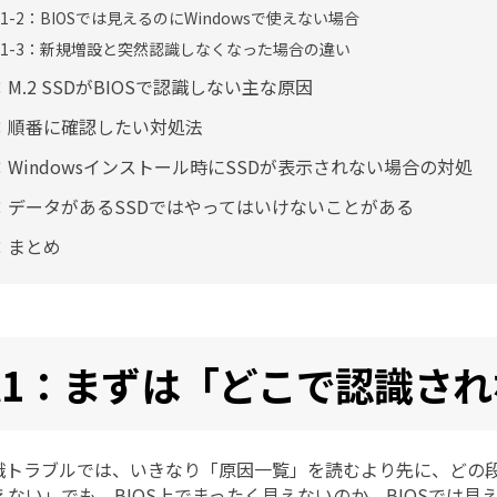
rt1-2：BIOSでは見えるのにWindowsで使えない場合
rt1-3：新規増設と突然認識しなくなった場合の違い
2：M.2 SSDがBIOSで認識しない主な原因
t3：順番に確認したい対処法
t4：Windowsインストール時にSSDが表示されない場合の対処
t5：データがあるSSDではやってはいけないことがある
6：まとめ
rt1：まずは「どこで認識さ
Dの認識トラブルでは、いきなり「原因一覧」を読むより先に、ど
えない」でも、BIOS上でまったく見えないのか、BIOSでは見