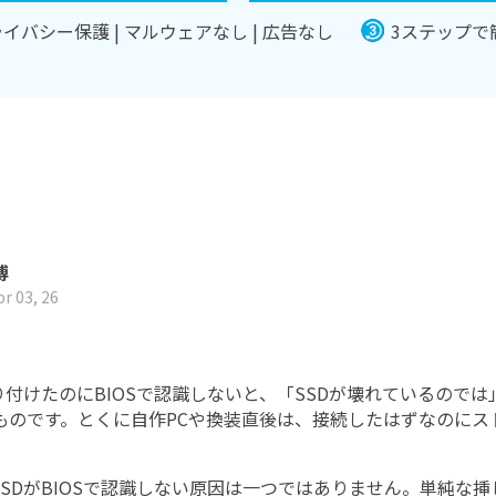
イバシー保護 | マルウェアなし | 広告なし
3ステップで
Wondershare製品一覧
博
r 03, 26
すべての機能を確認
を取り付けたのにBIOSで認識しないと、「SSDが壊れている
ものです。とくに自作PCや換装直後は、接続したはずなのにス
 SSDがBIOSで認識しない原因は一つではありません。単純な挿し