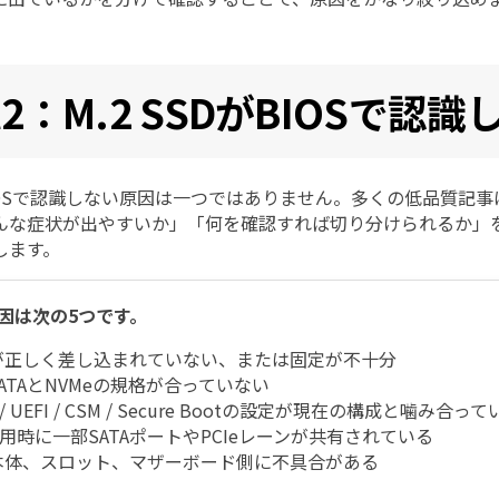
rt2：M.2 SSDがBIOSで
がBIOSで認識しない原因は一つではありません。多くの低品質
んな症状が出やすいか」「何を確認すれば切り分けられるか」
します。
因は次の5つです。
Dが正しく差し込まれていない、または固定が不十分
 SATAとNVMeの規格が合っていない
 / UEFI / CSM / Secure Bootの設定が現在の構成と噛み合っ
使用時に一部SATAポートやPCIeレーンが共有されている
D本体、スロット、マザーボード側に不具合がある