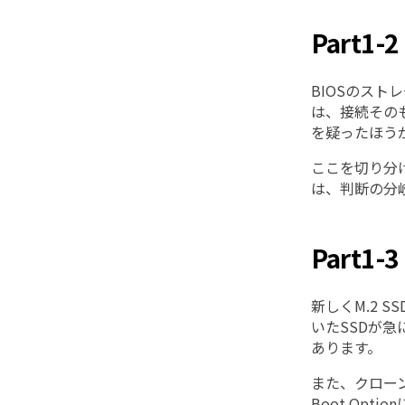
Part
BIOSのスト
は、接続その
を疑ったほう
ここを切り分
は、判断の分
Part
新しくM.2
いたSSDが
あります。
また、クローン
Boot Op