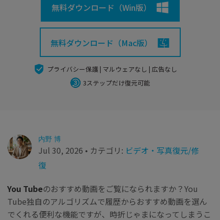
search
Recoveritをよりよく活用
すべての機能を確認
無料ダウンロード（Win版）
詳しくは
スマホで始めよう
無料ダウンロード（Mac版）
Recoverit 無料版
消えたデータ/ 誤削除したデータも完全無料で復元
プライバシー保護 | マルウェアなし | 広告なし
スマホで始めよう
3ステップだけ復元可能
関連製品（データ修復/ バックアップ）
内野 博
Repairit - データ修復
Jul 30, 2026 • カテゴリ:
ビデオ・写真復元/修
UBackit - データバックアップ
復
You Tube
のおすすめ動画をご覧になられますか？You
Tube独自のアルゴリズムで履歴からおすすめ動画を選ん
でくれる便利な機能ですが、時折じゃまになってしまうこ