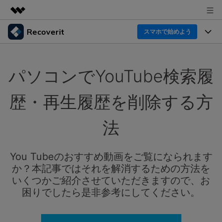
Recoverit
製品
スマホで始めよう
AIGCサービス
製品
法人・教育・パートナー
ユーティリティ
パソコンでYouTube検索履
概要
機能一覧
企業情報
ソリューション
Recoverit for Windows
AI
歴・再生履歴を削除する方
ドライブから復元
プラン＆価格
Windowsデータ復元ならRecoverit！確実な復元技術と
データ復元事例
安心のサポート
法
削除されたメディアを復元
データ復元
サポート
Recoveritとは
スマホで始めよう
独自の復元ソリューション
新着
外付けデバイス復元
You Tubeのおすすめ動画をご覧になられます
データ復元の専門家
操作ガイド
か？本記事ではそれを解消するための方法を
ドキュメントを復元
パソコン復元
カスタマーストーリー
いくつかご紹介させていただきますので、お
Recoverit for Mac
AI
ログイン
困りでしたら是非参考にしてください。
データ損失のシナリオ
その他の復元
Macの大切なデータを制限なく完全復元
人気内容
スマホで始めよう