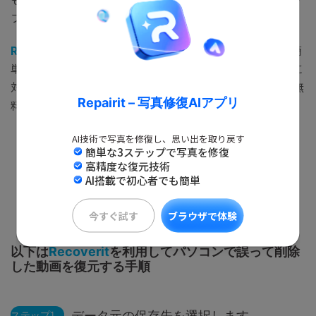
フト「
Recoverit
」をご利用ください。
Recoverit
は初心者にもわかりやすい画面と複雑でない簡
単な操作が特徴です。互換性が高く全てのファイル形式に
対応できるので失った動画ファルの形式を問いません。無
Repairit – 写真修復AIアプリ
料版もございますのでぜひお気軽にお試しください。
AI技術で写真を修復し、思い出を取り戻す
簡単な3ステップで写真を修復
無料ダウンロード
高精度な復元技術
AI搭載で初心者でも簡単
無料ダウンロード
今すぐ試す
ブラウザで体験
以下は
Recoverit
を利用してパソコンで誤って削除
した動画を復元する手順
データ元の保存先を選択します。
ステップ1