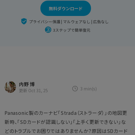
search
Recoveritをよりよく活用
すべての機能を確認
詳しくは
無料ダウンロード
スマホで始めよう
プライバシー保護 | マルウェアなし | 広告なし
Recoverit 無料版
3ステップで簡単復元
消えたデータ/ 誤削除したデータも完全無料で復元
スマホで始めよう
関連製品（データ修復/ バックアップ）
内野 博
3 min(s)
Repairit - データ修復
更新 Oct 31, 25
UBackit - データバックアップ
Panasonic製のカーナビ「Strada（ストラーダ）」の地図更
新時、「SDカードが認識しない」「上手く更新できない」な
どのトラブルでお困りではありませんか？原因はSDカード