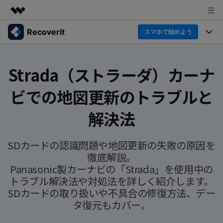
Recoverit
製品
スマホで始めよう
AIGCサービス
製品
法人・教育・パートナー
ユーティリティ
Strada（ストラーダ）カーナ
概要
機能一覧
企業情報
ビでの地図更新のトラブルと
ソリューション
Recoverit for Windows
AI
ドライブから復元
Windowsデータ復元ならRecoverit！確実な復元技術と安
プラン＆価格
データ復元事例
解決法
心のサポート
削除されたメディアを復元
データ復元
サポート
Recoveritとは
スマホで始めよう
SDカードの認識問題や地図更新の失敗の原因を
独自の復元ソリューション
新着
外付けデバイス復元
徹底解説。
データ復元の専門家
操作ガイド
Panasonic製カーナビの「Strada」を使用中の
ドキュメントを復元
パソコン復元
トラブル解決法や対処法を詳しく紹介します。
カスタマーストーリー
Recoverit for Mac
AI
ログイン
SDカードの取り扱いや不具合の修復方法、デー
データ損失のシナリオ
その他の復元
Macの大切なデータを制限なく完全復元
人気内容
タ復元もカバー。
スマホで始めよう