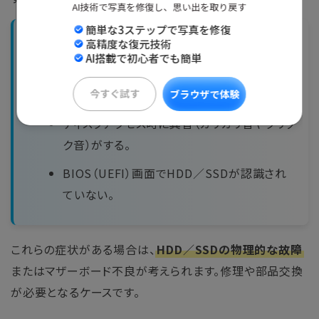
AI技術で写真を修復し、思い出を取り戻す
簡単な3ステップで写真を修復
ハードウェア側のトラブルが疑われるケース
高精度な復元技術
AI搭載で初心者でも簡単
電源を入れてもメーカーロゴが表示されな
い。
今すぐ試す
ブラウザで体験
ディスクアクセス時に異音（カリカリ音やクリッ
ク音）がする。
BIOS（UEFI）画面でHDD／SSDが認識され
ていない。
これらの症状がある場合は、
HDD／SSDの物理的な故障
またはマザーボード不良が考えられます。修理や部品交換
が必要となるケースです。