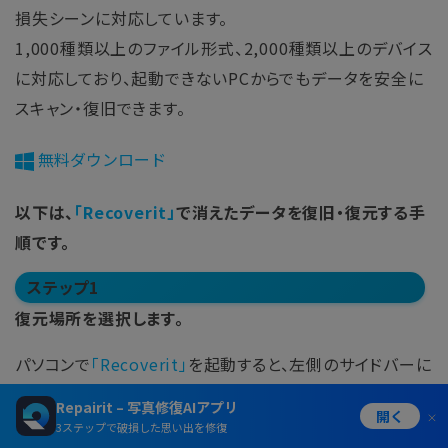
損失シーンに対応しています。
1,000種類以上のファイル形式、2,000種類以上のデバイス
に対応しており、起動できないPCからでもデータを安全に
スキャン・復旧できます。
無料ダウンロード
以下は、
「Recoverit」
で消えたデータを復旧・復元する手
順です。
ステップ1
復元場所を選択します。
パソコンで
「Recoverit」
を起動すると、左側のサイドバーに
ファイル保存場所が表示されます。ここでは、特定の保存場
Repairit – 写真修復AIアプリ
開く
所を選択してください。
3ステップで破損した思い出を修復