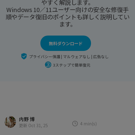
search
やすく解説します。
Recoveritをよりよく活用
すべての機能を確認
詳しくは
Windows 10／11ユーザー向けの安全な修復手
順やデータ復旧のポイントも詳しく説明してい
スマホで始めよう
ます。
Recoverit 無料版
消えたデータ/ 誤削除したデータも完全無料で復元
無料ダウンロード
スマホで始めよう
プライバシー保護 | マルウェアなし | 広告なし
3ステップで簡単復元
関連製品（データ修復/ バックアップ）
Repairit - データ修復
UBackit - データバックアップ
内野 博
4 min(s)
更新 Oct 31, 25