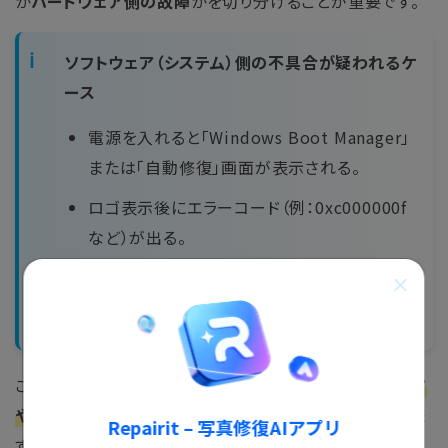
か
ハードウェア側の故障
かを切り分けることが重要です。
ソフトウェア（システム）側の不具合が疑われるケ
ース
電源を入れると「Windows Boot Manager」
または「自動修復」画面が表示される。
ロゴ表示後にエラーコード（例：0xc000000f
など）が出る。
直前にWindows Updateやドライバー更新を
行った。
この場合は、
Windows修復ツール（インストールメディア
や自動修復機能）
を使うことで復旧できる可能性がありま
Repairit – 写真修復AIアプリ
す。