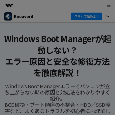
Recoverit
製品
スマホで始めよう
AIGCサービス
製品
法人・教育・パートナー
ユーティリティ
Windows Boot Managerが起
概要
機能一覧
企業情報
動しない？
ソリューション
Recoverit for Windows
AI
ドライブから復元
Windowsデータ復元ならRecoverit！確実な復元技術と安
プラン＆価格
データ復元事例
エラー原因と安全な修復方法
心のサポート
削除されたメディアを復元
データ復元
サポート
Recoveritとは
を徹底解説！
スマホで始めよう
独自の復元ソリューション
新着
外付けデバイス復元
データ復元の専門家
操作ガイド
Windows Boot Managerエラーでパソコンが立
ドキュメントを復元
パソコン復元
ち上がらない時の原因と対処法をわかりやすく
カスタマーストーリー
Recoverit for Mac
AI
紹介。
ログイン
データ損失のシナリオ
その他の復元
Macの大切なデータを制限なく完全復元
BCD破損・ブート順序の不整合・HDD／SSD障
人気内容
害など、よくあるトラブルを初心者にも理解し
スマホで始めよう