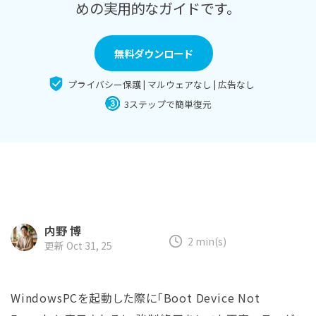
search
Recoveritをよりよく活用
めの実用的なガイドです。
すべての機能を確認
詳しくは
スマホで始めよう
無料ダウンロード
Recoverit 無料版
プライバシー保護 | マルウェアなし | 広告なし
消えたデータ/ 誤削除したデータも完全無料で復元
3ステップで簡単復元
スマホで始めよう
関連製品（データ修復/ バックアップ）
Repairit - データ修復
内野 博
UBackit - データバックアップ
2 min(s)
更新 Oct 31, 25
WindowsPCを起動した際に「Boot Device Not