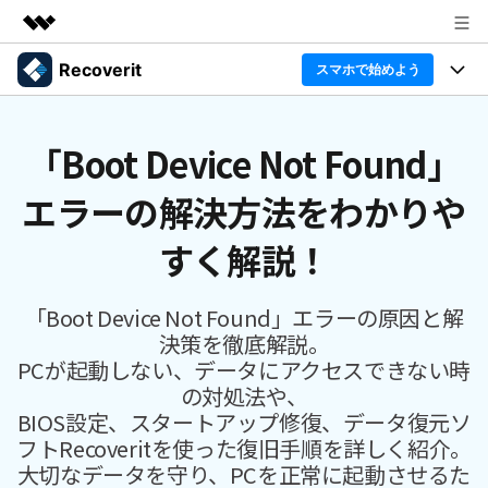
Recoverit
製品
スマホで始めよう
AIGCサービス
製品
法人・教育・パートナー
ユーティリティ
「Boot Device Not Found」
概要
機能一覧
企業情報
エラーの解決方法をわかりや
ソリューション
Recoverit for Windows
AI
ドライブから復元
Windowsデータ復元ならRecoverit！確実な復元技術と安
プラン＆価格
データ復元事例
すく解説！
心のサポート
削除されたメディアを復元
データ復元
サポート
Recoveritとは
スマホで始めよう
「Boot Device Not Found」エラーの原因と解
独自の復元ソリューション
新着
外付けデバイス復元
決策を徹底解説。
データ復元の専門家
操作ガイド
PCが起動しない、データにアクセスできない時
ドキュメントを復元
パソコン復元
の対処法や、
カスタマーストーリー
Recoverit for Mac
AI
ログイン
BIOS設定、スタートアップ修復、データ復元ソ
データ損失のシナリオ
その他の復元
Macの大切なデータを制限なく完全復元
人気内容
フトRecoveritを使った復旧手順を詳しく紹介。
大切なデータを守り、PCを正常に起動させるた
スマホで始めよう