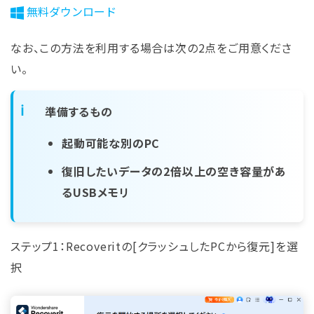
無料ダウンロード
なお、この方法を利用する場合は次の2点をご用意くださ
い。
準備するもの
起動可能な別のPC
復旧したいデータの2倍以上の空き容量があ
Repairit – 写真修復AIアプリ
るUSBメモリ
AI技術で写真を修復し、思い出を取り戻す
簡単な3ステップで写真を修復
ステップ1：Recoveritの[クラッシュしたPCから復元]を選
高精度な復元技術
AI搭載で初心者でも簡単
択
今すぐ試す
ブラウザで体験