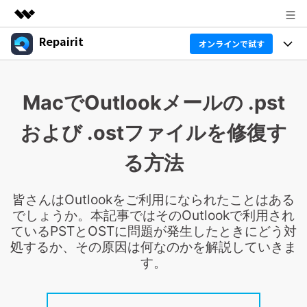
Repairit
製品
オンラインで試す
AIGCサービス
製品
法人・教育・パートナー
ユーティリティ
MacでOutlookメールの .pst
概要
機能
企業情報
ソリューション
および .ostファイルを修復す
Repairit
AI
基本機能
プラン＆価格
Repairitとは
AIデータ修復 & 補正ツール
る方法
AI補正
サポート
データ修復の専門家
製品活用 & ガイド
無料ダウンロード
皆さんはOutlookをご利用になられたことはある
テクノロジー最前線
でしょうか。本記事ではそのOutlookで利用され
製品活用
データ復元事例
ているPSTとOSTに問題が発生したときにどう対
処するか、その原因は何なのかを解説していきま
ガイド
データ復元
価格
す。
Repairit for Email
外付けデバイス復元
Outlookメール修復
Repairit
Sign In