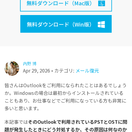
パソコン復元
無料ダウンロード（Mac版）
無料ダウンロード
プロ仕様のAI修復：動画/写真/ドキュメント/音声フ
その他の復元
ァイル対応
無料ダウンロード（Win版）
詳しくは
Repairit for Email
関連製品
Outlookデータ修復：PST・OSTファイルと消えた
Relumi - アプリ
メールを完全復元
UBackit - データバックアップ
内野 博
Apr 29, 2026 • カテゴリ:
メール復元
皆さんはOutlookをご利用になられたことはあるでしょう
か。Windowsの場合は最初からインストールされている
こともあり、お仕事などでご利用になっている方も非常に
多いと思います。
本記事では
そのOutlookで利用されているPSTとOSTに問
題が発生したときにどう対処するか、その原因は何なのか