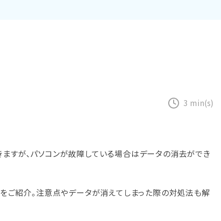
Excel
Word復元
テムの復元
復元
復元
PowerPoint
フォーマットデ
初期化後のデー
ZIPフ
復元
ータの復元
タ復元
ァイル
復元
PDF復元
ディスク損傷の
RAWディスク
復元
の復元
メール
復元
3 min(s)
きますが、パソコンが故障している場合はデータの消去ができ
をご紹介。注意点やデータが消えてしまった際の対処法も解