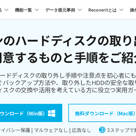
プラン＆価格
品
法人・教育・パートナー
機能一覧
データ復元事例
企業情報
Recoveritとは
操
ョン
ユーテ
会社概要
ンのハードディスクの取り
創業者メッセージ
イス復元
パソコン復元
ューション
PDF編集
作図＆製図
動画編集＆変換
データ
トーリー
人気内容
Recoverit for Mac
Recoverit 無料版
AI
採用情報
t
PDFelement
EdrawMind
Filmora
Recover
復元
Windowsコンピュータ復
用意するものと手順をご紹
Macの大切なデータを制限なく完全復元
消えたデータ/ 誤削除したデ
PDF編集ソフト
データ復
データ復元ストーリー
2025世界バックアップデー
お問い合わせ
EdrawMax
UniConverter
を取り戻し、特別な瞬間をよみがえらせ
データを脅威から守ろう
PDFelement Cloud
Repairi
Macデータ復元
電子署名とクラウドサービス
動画・写
ードディスクの取り外し手順や注意点を初心者に
Recoveritブランドブック
Ne
HiPDF
Dr.Fone
・復旧
パソコン起動しない復元
ぐバックアップ方法や、取り外したHDDの安全な取
データ復元ストーリー
PDF編集オンラインツール
スマート
業界をリードする、安全で信頼性の高い
ィスクの交換や活用を考えている方に役立つ実用ガ
を失ったシニアたちが、
Mobile
パソコン復元
感動の物語
スマホ間
FamiSa
ーリーを読む >>
ウンロード（Win版）
無料ダウンロード（Mac版
子供の安
詳しくは
イバシー保護 | マルウェアなし | 広告なし
3ステップで