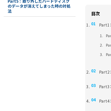
Part5：取り外したハードディスク
のデータが消えてしまった時の対処
法
目次
Par
P
P
P
Par
Par
Par