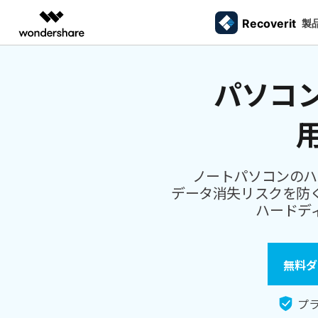
Recoverit
製品
製
AIGCサービス
概要
ソリューシ
パソコ
データ復元
外付けデバ
動画編集＆変換
作図＆製図
PDF ソリ
法人向け
ドライブから復元
データ復元の専門家
カスタマース
Recoverit for Windows
AI
Filmora
EdrawMax
PDFelemen
ゴミ箱復元
学生・教員向け
SDカード
Windowsデータ復元ならRecoverit！確実な復元技術と安心のサポート
動画編集ソフト
ベクタードローソフト
メモリーカード復元
信頼できるSDカード復元ソフト
カメラマンの
代理店募集
99%以上の復旧率を誇るSDカードデータ復元ソフ
失った写真や動画
UniConverter
EdrawMind
ファイル復元
USB復元
動画変換ソフト
マインドマップソフト
ハードディスク復元
ト
る方法
ノートパソコンのハ
パートナープログ
DVD Memory
メール復元
ラム
HDD復元
データ消失リスクを防
Macで使える最良のデータ復元ソフト
シニアたちの
DVD作成ソフト
USBデータ復元
ハードデ
3ステップで、Macシステムからあらゆるデータを
大切な写真や動画
DemoCreator
ビデオ復元/修復
カメラ復元
復元
思い出を取り戻す
画面録画ソフト
パーティション復元
Media.io
専門業者でも利用されているHDD復
すべてのスト
無料ダ
AI動画・画像・音楽ジェネレーター
ごみ箱復元
元ソフト
SelfyzAI
HDD/USB/SSD対応 復元事例からわかる真実
AI動画・画像編集アプリ
Linuxデータ復元
プラ