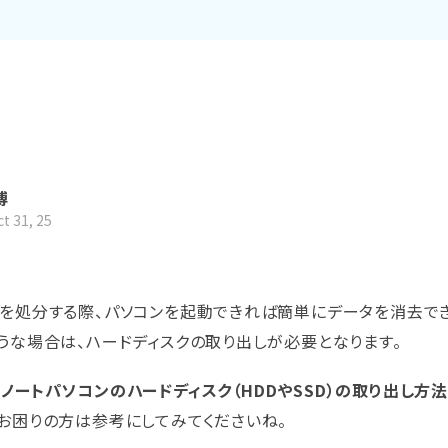
Wondershare製品一覧
博
 31, 25
すべての機能を確認
ンを処分する際、パソコンを起動できれば簡単にデータを消去で
うな場合は、ハードディスクの取り出しが必要となります。
、
ノートパソコンのハードディスク（HDDやSSD）の取り出し方法
。お困りの方は参考にしてみてくださいね。