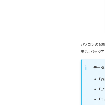
パソコンの起
場合、バックア
データ
「
「
「T