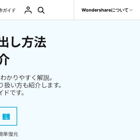
サポート
Wondershareについて
作ガイド
ィリティ
会社情報
出し方法
その他の復元
復元・バックアップ
データ復元・転送
法人様向けお問い合わせ窓口
削除されたメデ
Recoveritをよりよく活用
独自の復元ソリューション
関連製品（データ修復/ バックアップ）
ィアを復元
it
Dr.Fone
新着
元
Ranking
Wondershareについて
介
ータも完全無料で復元
元ソフト
操作ガイド
Repairit - データ修復
Hot
Recoverit
写真復元
動画復元
ドローンデータ
サポートセンター
GoProデータ復
Recoveritの操作手順（画像付き）
t
無料復元
UBackit - データバックアップ
真・ファイル修復ソフト
復元
元
人気
もわかりやすく解説。
ファイル
ヘルプセンター
w
レビュー・評価
り扱い方も紹介します。
フォン管理ソフト
復元
音声ファ
カメラデータ復
ゲームデータ復
データ復元ソフト
いつでも相談可能、安心のサポート体制
イドです。
（メール・電話・チャット）
イル復元
元
元
Trans
データをバックアップ
のデータ転送ソフト
fe
）
全を守るアプリ
ドキュメントを
データ損失のシナリオ
復元
Windowsシス
削除ファイルの
簡単復元